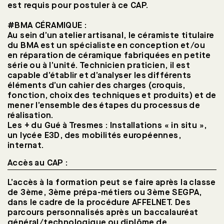
est requis pour postuler à ce CAP.
Espaces verts
#BMA CÉRAMIQUE :
Au sein d’un atelier artisanal, le céramiste titulaire
du BMA est un spécialiste en conception et/ou
en réparation de céramique fabriquées en petite
Vie du lycée
série ou à l’unité. Technicien praticien, il est
capable d’établir et d’analyser les différents
éléments d’un cahier des charges (croquis,
fonction, choix des techniques et produits) et de
mener l’ensemble des étapes du processus de
réalisation.
Les + du Gué à Tresmes : Installations « in situ »,
un lycée E3D, des mobilités européennes,
internat.
Accès au CAP :
L’accès à la formation peut se faire après la classe
de 3ème, 3ème prépa-métiers ou 3ème SEGPA,
dans le cadre de la procédure AFFELNET. Des
parcours personnalisés après un baccalauréat
général/technologique ou diplôme de