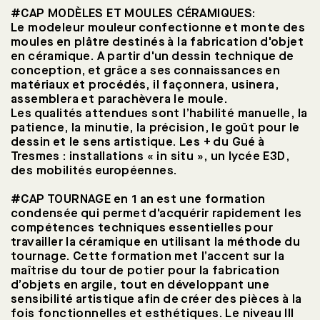
Présentation
#CAP MODÈLES ET MOULES CÉRAMIQUES:
Le modeleur mouleur confectionne et monte des
moules en plâtre destinés à la fabrication d'objet
Arts graphiques
en céramique. A partir d'un dessin technique de
conception, et grâce a ses connaissances en
matériaux et procédés, il façonnera, usinera,
Céramique pré-bac
assemblera et parachèvera le moule.
Les qualités attendues sont l’habilité manuelle, la
patience, la minutie, la précision, le goût pour le
Céramique post-bac
dessin et le sens artistique. Les + du Gué à
Tresmes : installations « in situ », un lycée E3D,
des mobilités européennes.
Design pré-bac
#CAP TOURNAGE en 1 an est une formation
condensée qui permet d'acquérir rapidement les
Design post-bac
compétences techniques essentielles pour
travailler la céramique en utilisant la méthode du
Staff
tournage. Cette formation met l’accent sur la
maîtrise du tour de potier pour la fabrication
d’objets en argile, tout en développant une
Hôtellerie & Restauration
sensibilité artistique afin de créer des pièces à la
fois fonctionnelles et esthétiques. Le niveau III