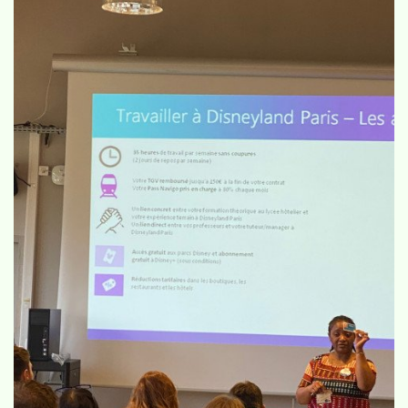
LABEL E3D
Club Cuisine
Aménagement & Finition
du bâtiment
Design & Métiers d'art
Hôtellerie & Restauration
Espaces verts