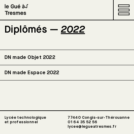
Diplômés —
2022
Restaurants d'application
DN made Objet 2022
Le lycée
DN made Espace 2022
Aménagement & Finition
du bâtiment
Design & Métiers d'art
Lycée technologique
77440 Congis-sur-Thérouanne
et professionnel
01 64 35 52 56
lycee@legueatresmes.fr